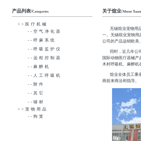
产品列表/
关于煊业/
Categories
About Xuan
>>医疗机械
无锡煊业宠物用
--空气净化器
一。无锡煊业宠物用
--呼麻系统
公司的产品远销欧美
--呼吸监护仪
同时，近几年公
--远程控制器
国际动物医疗器械产
木村呼吸机、麻醉机
--麻醉机
煊业全体员工秉
--人工呼吸机
商前来商洽和指导。
--附件
--其它
--辅材
>>宠物用品
--狗笼